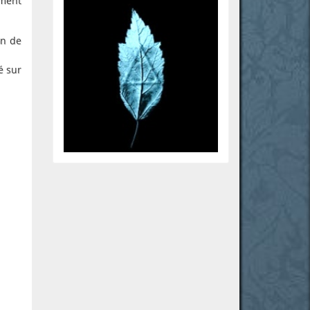
ement
on de
é sur