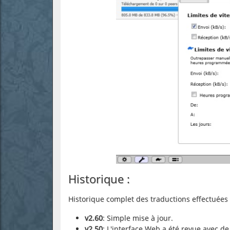
Historique :
Historique complet des traductions effectuées p
v2.60
: Simple mise à jour.
v2.50
: L'interface Web a été revue avec de