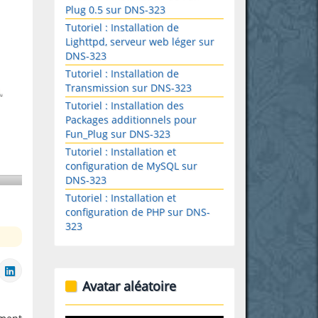
Plug 0.5 sur DNS-323
Tutoriel : Installation de
Lighttpd, serveur web léger sur
DNS-323
Tutoriel : Installation de
Transmission sur DNS-323
Tutoriel : Installation des
Packages additionnels pour
Fun_Plug sur DNS-323
Tutoriel : Installation et
configuration de MySQL sur
DNS-323
Tutoriel : Installation et
configuration de PHP sur DNS-
323
Avatar aléatoire