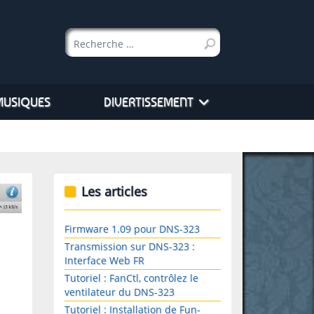
Rechercher
MUSIQUES
DIVERTISSEMENT
Les articles
Firmware 1.09 pour DNS-323
Transmission sur DNS-323 :
Interface Web FR
Tutoriel : FanCtl, contrôlez le
ventilateur du DNS-323
Tutoriel : Installation de Fun-