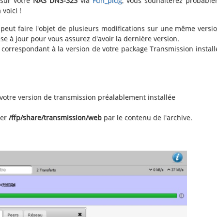
sur votre
NAS DNS-323
via
Fun_plug
, vous souhaiterez probabl
voici !
 peut faire l'objet de plusieurs modifications sur une même versi
se à jour pour vous assurez d'avoir la dernière version.
FR correspondant à la version de votre package Transmission install
 votre version de transmission préalablement installée
ier
/ffp/share/transmission/web
par le contenu de l'archive.