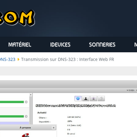
MATÉRIEL
IDEVICES
SONNERIES
DNS-323
Transmission sur DNS-323 : Interface Web FR