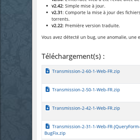
v2.42
: Simple mise à jour.
v2.31
: Comporte la mise à jour des fichier
torrents.
v2.22
: Première version traduite.
Vous avez détecté un bug, une anomalie, une e
Téléchargement(s) :
Transmission-2-60-1-Web-FR.zip
Transmission-2-50-1-Web-FR.zip
Transmission-2-42-1-Web-FR.zip
Transmission-2-31-1-Web-FR-JQueryForm
BugFix.zip